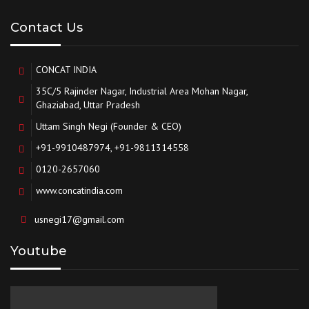
Contact Us
CONCAT INDIA
35C/5 Rajinder Nagar, Industrial Area Mohan Nagar,
Ghaziabad, Uttar Pradesh
Uttam Singh Negi (Founder & CEO)
+91-9910487974, +91-9811314558
0120-2657060
www.concatindia.com
usnegi17@gmail.com
Youtube