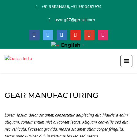
+91-9811314558, +91-9910487974
usnegi17@gmail.com
facebook
twitter
linkedin
youtube
google
instagram
English
▼
GEAR MANUFACTURING
Lorem ipsum dolor sit amet, consectetur adipiscing elit. Mauris a enim
aliquam, condimentum nisl a, laoreet lectus. Aliquam convallis sed elit
nec vehicula. Praesent gravida, massa sit amet ullamcorper fringilla,
tortor nunc ultrices dui, in tristique leo leo sed massa.