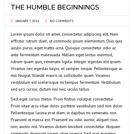
THE HUMBLE BEGINNINGS
JANUARY 7, 2016
NO COMMENTS
Lorem ipsum dolor sit amet, consectetur adipiscing elit. Nam
efficitur rutrum diam, ut commodo ipsum elementum. Duis quis
iaculis purus, eget mattis urna. Quisque consectetur odio ac
ante fermentum malesuada. Nullam eget lectus euismod,
rutrum quam quis, venenatis ligula. Integer egestas elit ipsum.
Vivamus nec egestas turpis, et semper neque. Pellentesque ac
nisl feugiat, blandit mauris ut, sollicitudin quam. Vivamus
vestibulum est scelerisque mi tempus fermentum. Vestibulum
sed orci cursus, dictum nisl nec, iaculis tellus.
Sed eget cursus metus. Proin finibus volutpat consectetur.
Proin vitae arcu vitae dolor porttitor vestibulum sed non dolor.
Pellentesque lacinia erat diam, in dapibus mi venenatis non.
Praesent ut massa est. Praesent eu odio auctor, aliquet risus
non, auctor nisl. Vivamus dictum tincidunt consectetur. Aliquam
commodo dignissim lorem vitae viverra. Sed quis maximus