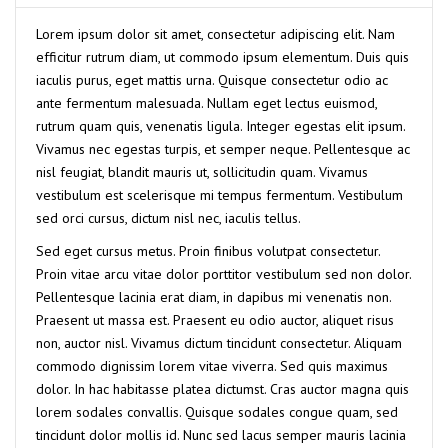
Lorem ipsum dolor sit amet, consectetur adipiscing elit. Nam
efficitur rutrum diam, ut commodo ipsum elementum. Duis quis
iaculis purus, eget mattis urna. Quisque consectetur odio ac
ante fermentum malesuada. Nullam eget lectus euismod,
rutrum quam quis, venenatis ligula. Integer egestas elit ipsum.
Vivamus nec egestas turpis, et semper neque. Pellentesque ac
nisl feugiat, blandit mauris ut, sollicitudin quam. Vivamus
vestibulum est scelerisque mi tempus fermentum. Vestibulum
sed orci cursus, dictum nisl nec, iaculis tellus.
Sed eget cursus metus. Proin finibus volutpat consectetur.
Proin vitae arcu vitae dolor porttitor vestibulum sed non dolor.
Pellentesque lacinia erat diam, in dapibus mi venenatis non.
Praesent ut massa est. Praesent eu odio auctor, aliquet risus
non, auctor nisl. Vivamus dictum tincidunt consectetur. Aliquam
commodo dignissim lorem vitae viverra. Sed quis maximus
dolor. In hac habitasse platea dictumst. Cras auctor magna quis
lorem sodales convallis. Quisque sodales congue quam, sed
tincidunt dolor mollis id. Nunc sed lacus semper mauris lacinia