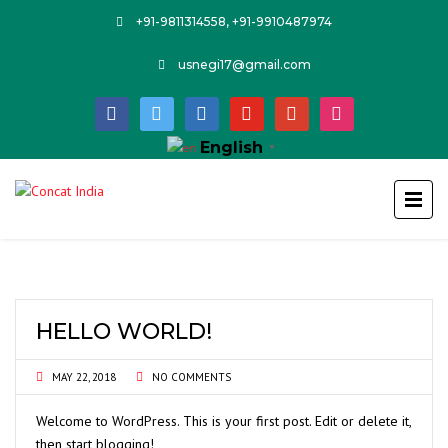
+91-9811314558, +91-9910487974
usnegi17@gmail.com
facebook
twitter
linkedin
youtube
google
instagram
English
▼
HELLO WORLD!
MAY 22, 2018
NO COMMENTS
Welcome to WordPress. This is your first post. Edit or delete it,
then start blogging!