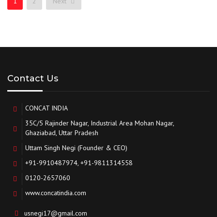
1
2
Next
Contact Us
CONCAT INDIA
35C/5 Rajinder Nagar, Industrial Area Mohan Nagar,
Ghaziabad, Uttar Pradesh
Uttam Singh Negi (Founder & CEO)
+91-9910487974, +91-9811314558
0120-2657060
www.concatindia.com
usnegi17@gmail.com